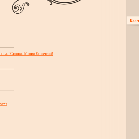
Кале
анона. "Стояние Марии Египетской
 роты