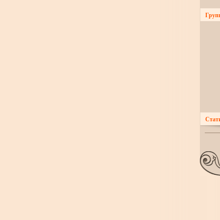
Груп
Стат