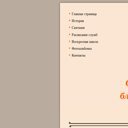
Главная страница
История
Святыни
Расписание служб
Воскресная школа
Фотоальбомы
Контакты
б