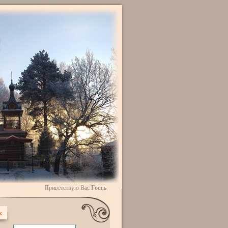
Приветствую Вас
Гость
к