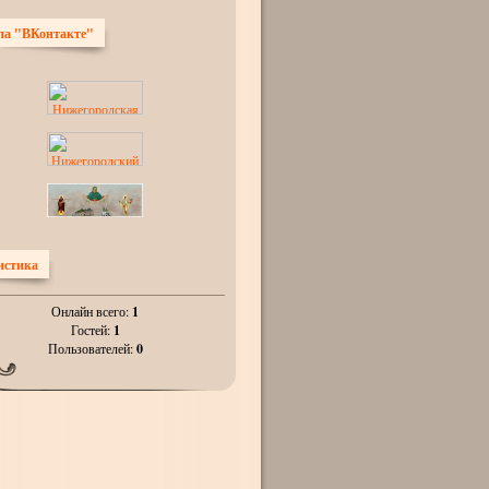
па "ВКонтакте"
истика
Онлайн всего:
1
Гостей:
1
Пользователей:
0