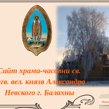
Сайт храма-часовни св.
лгв. вел. князя Александра
Невского г. Балахны
Поис